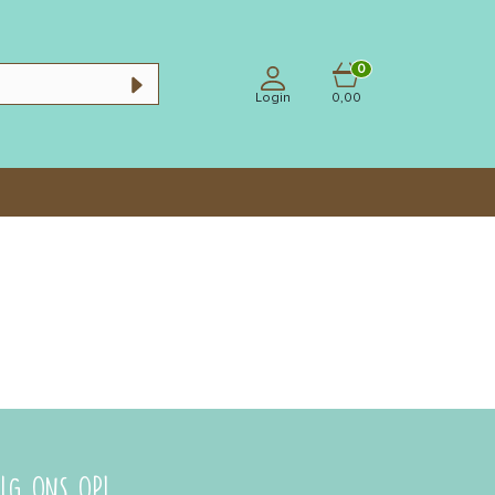
0
Login
0,00
LG ONS OP!