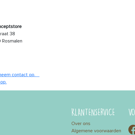
nceptstore
raat 38
D Rosmalen
neem contact op.
op.
KLANTENSERVICE
VO
Over ons
Algemene voorwaarden