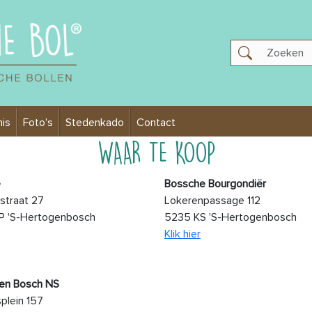
is
Foto's
Stedenkado
Contact
WAAR TE KOOP
e
Bossche Bourgondiër
straat 27
Lokerenpassage 112
P 'S-Hertogenbosch
5235 KS 'S-Hertogenbosch
Klik hier
en Bosch NS
splein 157