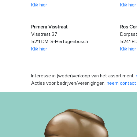
Klik hier
Klik hier
Primera Visstraat
Ros Co
Visstraat 37
Dorpsst
5211 DM 'S-Hertogenbosch
5241 E
Klik hier
Klik hier
Interesse in (weder)verkoop van het assortiment,
Acties voor bedrijven/verenigingen,
neem contact 